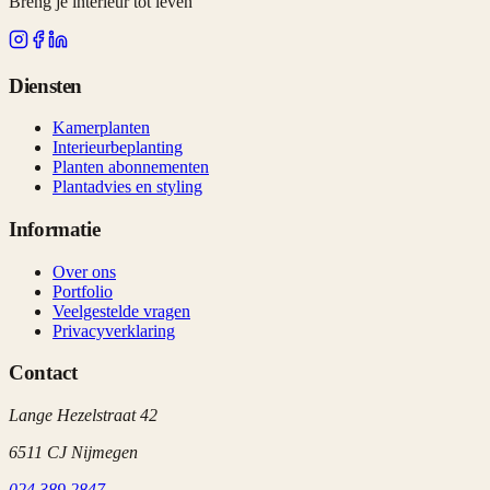
Breng je interieur tot leven
Diensten
Kamerplanten
Interieurbeplanting
Planten abonnementen
Plantadvies en styling
Informatie
Over ons
Portfolio
Veelgestelde vragen
Privacyverklaring
Contact
Lange Hezelstraat 42
6511 CJ Nijmegen
024 389 2847