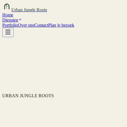
Urban Jungle Roots
Home
Diensten
Portfolio
Over ons
Contact
Plan je bezoek
Plan je bezoek
URBAN JUNGLE ROOTS
Onze diensten
Plantenboetiek Nijmegen